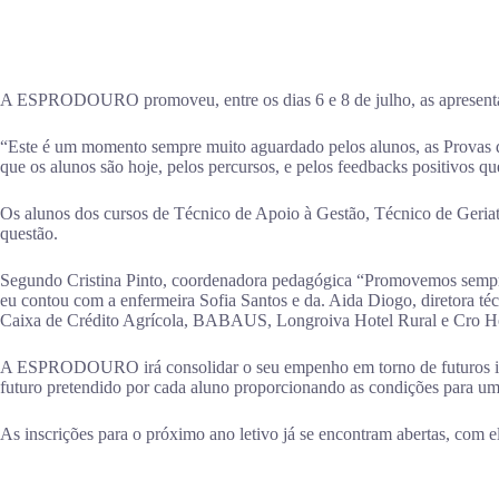
A ESPRODOURO promoveu, entre os dias 6 e 8 de julho, as apresentaçõ
“Este é um momento sempre muito aguardado pelos alunos, as Provas
que os alunos são hoje, pelos percursos, e pelos feedbacks positivos 
Os alunos dos cursos de Técnico de Apoio à Gestão, Técnico de Geriatr
questão.
Segundo Cristina Pinto, coordenadora pedagógica “Promovemos sempre e
eu contou com a enfermeira Sofia Santos e da. Aida Diogo, diretora té
Caixa de Crédito Agrícola, BABAUS, Longroiva Hotel Rural e Cro Hotel
A ESPRODOURO irá consolidar o seu empenho em torno de futuros inov
futuro pretendido por cada aluno proporcionando as condições para um
As inscrições para o próximo ano letivo já se encontram abertas, com e