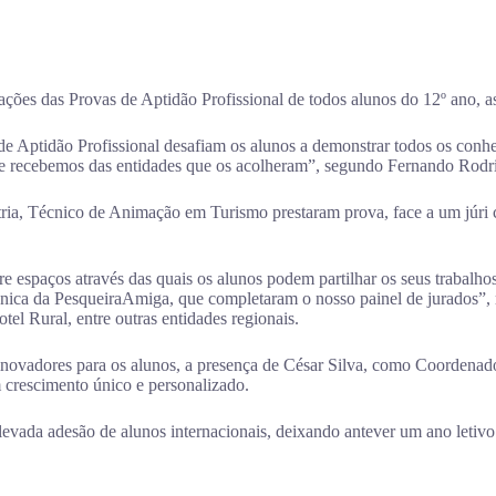
es das Provas de Aptidão Profissional de todos alunos do 12º ano, a
 de Aptidão Profissional desafiam os alunos a demonstrar todos os
que recebemos das entidades que os acolheram”, segundo Fernando Rodri
ia, Técnico de Animação em Turismo prestaram prova, face a um júri co
spaços através das quais os alunos podem partilhar os seus trabalhos
cnica da PesqueiraAmiga, que completaram o nosso painel de jurados”, r
 Rural, entre outras entidades regionais.
adores para os alunos, a presença de César Silva, como Coordenador 
 crescimento único e personalizado.
levada adesão de alunos internacionais, deixando antever um ano letivo 