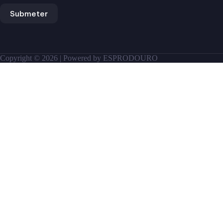
Submeter
Copyright © 2026 | Powered by ESPRODOURO
Name
How did you find us?
Phone
Date of Birth