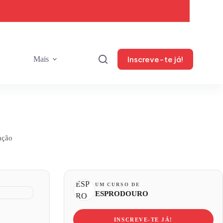
Inscreve-te já!
Mais
ação
UM CURSO DE
ESPRODOURO
INSCREVE-TE JÁ!