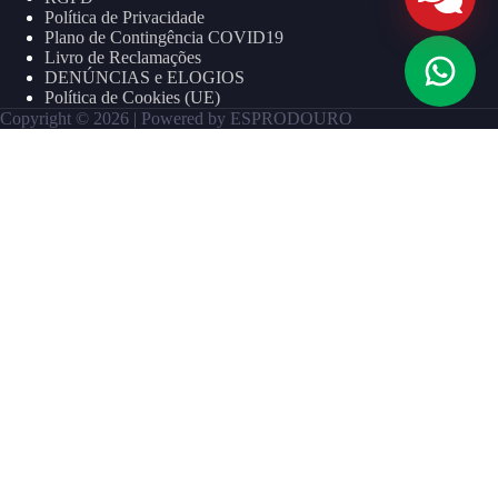
Política de Privacidade
Plano de Contingência COVID19
Livro de Reclamações
DENÚNCIAS e ELOGIOS
Política de Cookies (UE)
Copyright © 2026 | Powered by ESPRODOURO
Name
How did you find us?
Email Address
Do you intend to study with us in 2026/2027?
Yes
No
Phone
Date of Birth
Place of Residence
Grade level completed