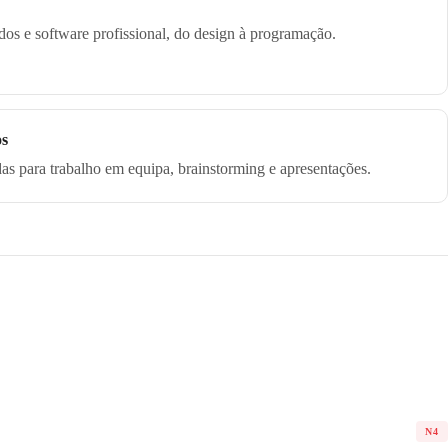
os e software profissional, do design à programação.
os
das para trabalho em equipa, brainstorming e apresentações.
N4