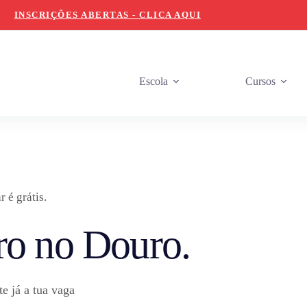
INSCRIÇÕES ABERTAS - CLICA AQUI
Escola
Cursos
ar é grátis.
ro no Douro.
e já a tua vaga