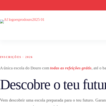
Pular
para
o
conteúdo
INSCRIÇÕES · 2026
A única escola do Douro com
todas as refeições grátis
, até o b
Descobre o teu futu
Vem descobrir uma escola preparada para o teu futuro. Garant