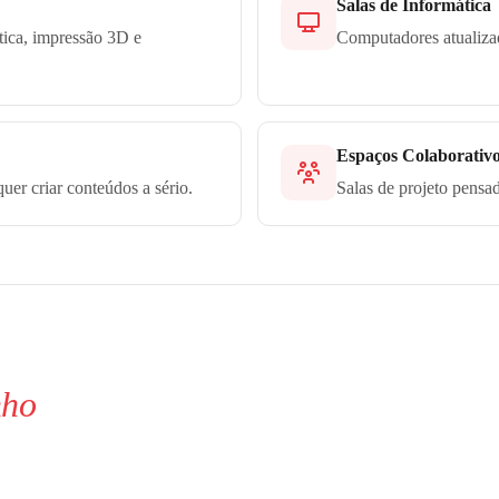
Salas de Informática
tica, impressão 3D e
Computadores atualizad
Espaços Colaborativ
uer criar conteúdos a sério.
Salas de projeto pensa
nho