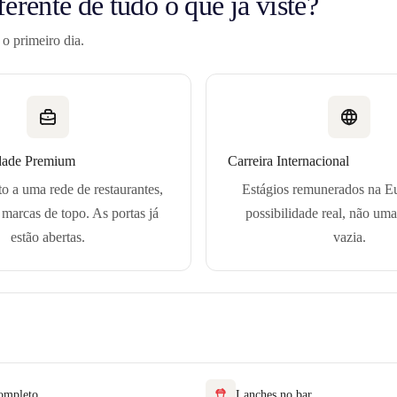
ferente de tudo o que já viste?
o primeiro dia.
dade Premium
Carreira Internacional
to a uma rede de restaurantes,
Estágios remunerados na E
marcas de topo. As portas já
possibilidade real, não um
estão abertas.
vazia.
ompleto
Lanches no bar